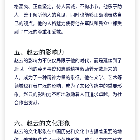
格豪爽、正直坚定，待人真诚，不拘小节。他乐于助
人，善于倾听他人的意见，同时也能够正确地表达自
己的观点。他的人格魅力使得他在军队和民众中都受
到了广泛的尊重和爱戴。
五、赵云的影响力
赵云的影响力不仅仅局限于他的时代，而是延续到了
后世。他的英勇事迹和忠诚精神激励着无数后来的
人，成为了一种精神力量的象征。他在文学、艺术等
领域也有着广泛的影响，成为了文化传统中的重要形
象。赵云的影响力不断地激励着人们追求卓越，为社
会作出贡献。
六、赵云的文化形象
赵云的文化形象在中国历史和文化中占据着重要的地
位。他被塑造成了一个英雄形象，成为了中国古代文