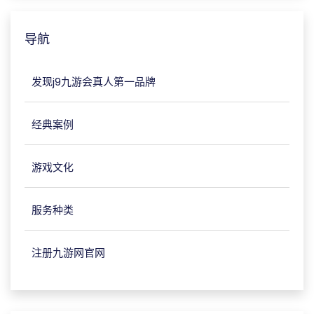
导航
发现j9九游会真人第一品牌
经典案例
游戏文化
服务种类
注册九游网官网