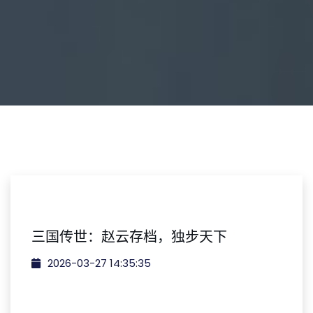
三国传世：赵云存档，独步天下
2026-03-27 14:35:35