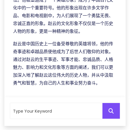
化中的一个重要符号。他的形象出现在许多文学作
品、电影和电视剧中，为人们展现了一个勇猛无畏、
忠诚正直的形象。赵云的文化形象不仅仅是一个历史
人物的形象，更是一种精神的象征。
赵云是中国历史上一位备受尊敬的英雄将领，他的传
奇事迹和卓越品质使他成为了后世人们敬仰的对象。
通过对赵云的生平事迹、军事才能、忠诚品质、人格
魅力、影响力和文化形象等方面的阐述，我们可以更
加深入地了解赵云这位伟大的历史人物，并从中汲取
勇气和智慧，为自己的人生和事业努力奋斗。