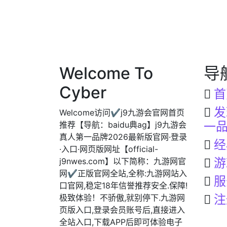
Welcome To
导
Cyber
首
发
Welcome访问✔j9九游会官网首页
一
推荐【导航：baidu典ag】j9九游会
真人第一品牌2026最新版官网·登录
经
·入口·网页版网址【official-
游
j9nwes.com】以下简称：九游网官
网✔正版官网全站,全称:九游网站入
服
口官网,稳定18年信誉推荐安全.保障!
注
极致体验！不骄傲,就别停下.九游网
页版入口,登录会员账号后,直接进入
全站入口,下载APP后即可体验电子