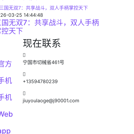
26-03-25 14:44:48
三国无双7：共享战斗，双人手柄
掌控天下
现在联系
宁国市切械省461号
官方
手机
+13594780239
手机
jiuyoulaoge@j90001.com
eb
pp